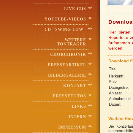
LIVE-CDS
YOUTUBE-VIDEOS
Downloa
CD "SWING LOW"
Hier bieten
Repertoire 
WEITERE
Aufnahmen a
TONTRÄGER
werden!
CHORCHRONIK
Download fü
PRESSEARTIKEL
Titel:
BILDERGALERIE
Herkunft:
Satz:
KONTAKT
Dateigröße:
Anlass:
PRESSEFOTOS
Aufnahmeort:
Datum:
LINKS
INTERN
Weitere Hin
Die Konzertau
IMPRESSUM
urheberrechtli