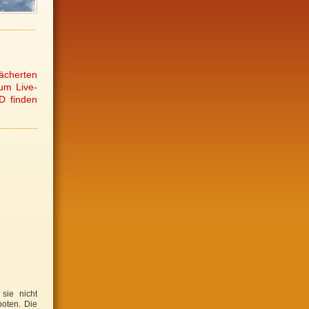
ächerten
um Live-
D finden
sie nicht
boten. Die