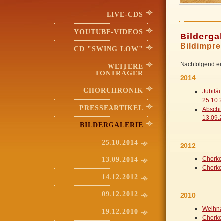
LIVE-CDS
YOUTUBE-VIDEOS
Bilderga
Bildimpre
CD "SWING LOW"
Nachfolgend ei
WEITERE
TONTRÄGER
2014
CHORCHRONIK
Jubilä
25.10.
PRESSEARTIKEL
Abschi
13.09.
BILDERGALERIE
25.10.2014
2012
Chorko
13.09.2014
Chorko
14.12.2012
09.12.2012
2010
Weihna
19.12.2010
Chorko